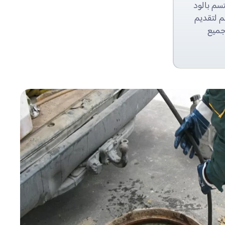
سم بالود
ئم لتقديم
جميع