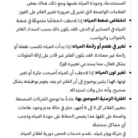
المستخدمة، وجودة المياه نفسها. ومع ذلك، هناك بعض
العلامات الواضحة التي تشير إلى ضرورة تغيير الفلتر على الفور:
انخفاض ضغط المياه:
إذا لاحظت انخفاضًا ملحوظًا في ضغط
المياه في الصنابير أو الدش، فقد يكون ذلك بسبب انسداد الفلتر
بالشوائب والرواسب.
تغير في طعم أو رائحة المياه:
إذا بدأت المياه تكتسب طعمًا أو
رائحة غير معتادة، فقد يكون الفلتر غير قادر على إزالة الملوثات
بشكل فعال، مما يستدعي تغييره فورًا.
تغير لون المياه:
إذا لاحظت أن المياه أصبحت عكرة أو تغير
لونها، فهذا يشير بوضوح إلى أن الفلتر لم يعد يقوم بوظيفته بشكل
صحيح، وأنه حان وقت استبداله.
الفترة الزمنية الموصى بها:
عادةً ما توصي الشركات المصنعة
بتغيير الفلاتر كل 3 إلى 6 أشهر، حتى في حالة عدم وجود علامات
واضحة على تلفها. هذا يضمن الحفاظ على جودة المياه وتجنب
أي مشاكل محتملة.
في شركة ووتر شيلد، نقدم خدمات فحص دورية لفلاتر المياه،