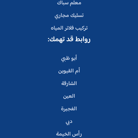
معلم سباك
تسليك مجاري
تركيب فلاتر المياه
روابط قد تهمك:
أبو ظبي
أم القيوين
الشارقة
العين
الفجيرة
دبي
رأس الخيمة