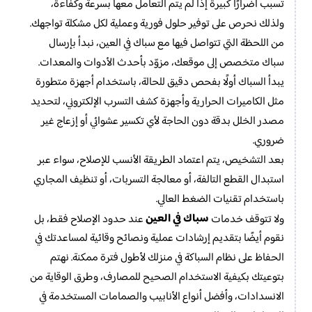
تُسبب أضرارًا كبيرة إذا لم يتم التعامل معها بسرعة وكفاءة،
ولذلك نحرص على توفير حلول فورية وعملية لكل مشكلة تواجهك.
من اللحظة التي تتواصل فيها مع سباك في العين، نبدأ بإرسال
سباك متخصص إلى موقعك، مزوّد بأحدث الأدوات والمعدات.
يبدأ السباك أولًا بفحص دقيق للحالة، باستخدام أجهزة متطورة
مثل الكاميرات الحرارية وأجهزة كشف التسرب الإلكتروني، لتحديد
مصدر الخلل بدقة دون الحاجة لأي تكسير عشوائي أو إزعاج غير
ضروري.
بعد التشخيص، يتم اعتماد الطريقة الأنسب للإصلاح، سواء عبر
استبدال القطع التالفة، أو معالجة التسربات، أو تنظيف المجاري
باستخدام تقنيات الضغط العالي.
سباك في العين
ولا تتوقف خدمات
عند حدود الإصلاح فقط، بل
نقوم أيضًا بتقديم إرشادات عملية ونصائح وقائية لمساعدتك في
الحفاظ على نظام السباكة في منزلك لأطول فترة ممكنة. نهتم
بتوعيتك بكيفية الاستخدام الصحيح للمصارف، وطرق الوقاية من
الانسدادات، وأفضل أنواع الأنابيب والصمامات المستخدمة في