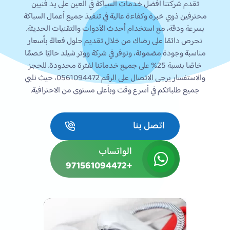
تقدم شركتنا أفضل خدمات السباكة في العين على يد فنيين
محترفين ذوي خبرة وكفاءة عالية في تنفيذ جميع أعمال السباكة
بسرعة ودقة، مع استخدام أحدث الأدوات والتقنيات الحديثة.
نحرص دائمًا على رضاك من خلال تقديم حلول فعالة بأسعار
مناسبة وجودة مضمونة، ونوفر في شركة ووتر شيلد حاليًا خصمًا
خاصًا بنسبة 25% على جميع خدماتنا لفترة محدودة. للحجز
والاستفسار يرجى الاتصال على الرقم 0561094472، حيث نلبي
جميع طلباتكم في أسرع وقت وبأعلى مستوى من الاحترافية.
اتصل بنا
الواتساب
+971561094472