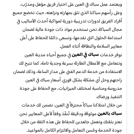
ويعتمد عمل سباك في العين على اختيار فريق مؤهل ومدرّب،
وعلى رأسهم سباكنا الذي نثق بمهارته ونزاهته، حيث نخضع جميع
أفراد الفريق لدورات تدريبية دورية لمواكبة أحدث الأساليب في
مجال السباكة. نحن نستخدم مواد ذات جودة عالية لضمان
استدامة الحلول التي نقدمها، ونسعى دائمًا للحفاظ على أعلى
معايير السلامة والنظافة أثناء العمل.
سباك في العين
نوفر خدمات
في جميع أحياء مدينة العين
ونتعامل مع الأعطال الطارئة بسرعة وجدية تامة، كما نتيح لك
الاستفادة من خدمة الدعم الفني على مدار الساعة، وذلك لضمان
راحتهم وحل أي مشكلة بشكل فوري. أسعار سباك في العين
مدروسة ومناسبة لمختلف الميزانيات، مع الحفاظ على جودة
التنفيذ ورضاك.
من خلال امتلاكنا سباكاً محترفاً في العين، نضمن لك خدمات
سباك بالعين
موثوقة ودقيقة تُنفّذ وفقاً لأعلى المعايير. نحن
نعتز بثقتك ونعمل جاهدين للحفاظ على هذه الثقة من خلال
جودة الخدمة وحُسن التعامل والالتزام الكامل بالمواعيد.