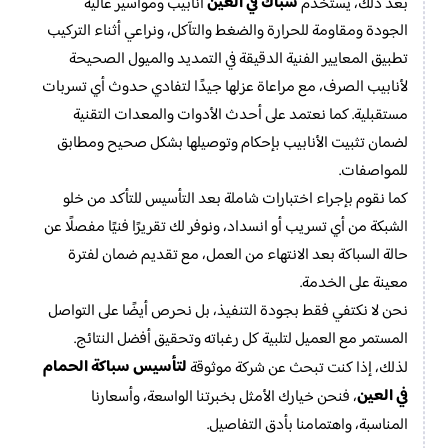
سباك في العين
بعد ذلك، يستخدم
أنابيب ومواسير عالية
الجودة ومقاومة للحرارة والضغط والتآكل، ونراعي أثناء التركيب
تطبيق المعايير الفنية الدقيقة في التمديد والميول الصحيحة
لأنابيب الصرف، مع مراعاة عزلها جيدًا لتفادي حدوث أي تسربات
مستقبلية. كما نعتمد على أحدث الأدوات والمعدات التقنية
لضمان تثبيت الأنابيب بإحكام وتوصيلها بشكل صحيح ومطابق
للمواصفات.
كما نقوم بإجراء اختبارات شاملة بعد التأسيس للتأكد من خلو
الشبكة من أي تسريب أو انسداد، ونوفر لك تقريرًا فنيًا مفصلًا عن
حالة السباكة بعد الانتهاء من العمل، مع تقديم ضمان لفترة
معينة على الخدمة.
نحن لا نكتفي فقط بجودة التنفيذ، بل نحرص أيضًا على التواصل
المستمر مع العميل لتلبية كل رغباته وتحقيق أفضل النتائج.
لتأسيس سباكة الحمام
لذلك، إذا كنت تبحث عن شركة موثوقة
في العين
، فنحن خيارك الأمثل بخبرتنا الواسعة، وأسعارنا
المناسبة، واهتمامنا بأدق التفاصيل.