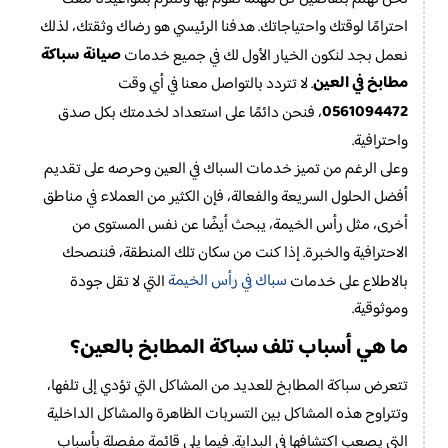
احترامًا لوقتك واحتياجاتك. هدفنا الرئيسي هو رضاك وثقتك، لذلك
صيانة سباكة
نعمل بجد لنكون الخيار الأول لك في جميع خدمات
مطابخ في العين
. لا تتردد بالتواصل معنا في أي وقت
0561094472
، فنحن دائمًا على استعداد لخدمتك بكل صدق
واحترافية.
وعلى الرغم من تميز خدمات السباك في العين وحرصه على تقديم
أفضل الحلول السريعة والفعالة، فإن الكثير من العملاء في مناطق
أخرى، مثل رأس الخيمة، يبحث أيضًا عن نفس المستوى من
الاحترافية والخبرة. إذا كنت من سكان تلك المنطقة، فننصحك
سباك في رأس الخيمة
بالاطلاع على خدمات
التي لا تقل جودة
وموثوقية.
ما هي أسباب تلف سباكة المطابخ بالعين؟
تتعرض سباكة المطابخ للعديد من المشاكل التي تؤدي إلى تلفها،
وتتراوح هذه المشاكل بين التسربات الظاهرة والمشاكل الداخلية
التي يصعب اكتشافها في البداية. فيما يلي قائمة مفصلة بأسباب