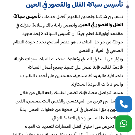
تأسيس سباكة الفلل والقصور في العين
تأسيس سباكة
نسعى في شركتنا جاهدين لتقديم أفضل خدمات
الفلل والقصور في العين
، واضعين راحة بالك وسلامة منزلك في
مقدمة أولوياتنا. نعلم جيدًا أن تأسيس السباكة لا يُعد مجرد
مرحلة من مراحل البناء، بل هو عنصر أساسي يحدد جودة النظام
الصحي في الفيلا أو القصر.
ويؤثر على استقرار المبنى وكفاءة استخدام المياه لسنوات طويلة
قادمة. لذلك، فإننا نعمل على تنفيذ جميع أعمال السباكة
باحترافية عالية ودقة متناهية، معتمدين على أحدث التقنيات
والمواد ذات الجودة الممتازة.
عندما تتواصل معنا، فإنك تضمن لنفسك راحة البال من خلال
التعامل مع فريق من المهندسين والفنيين المتخصصين، الذين
يهتمون بأدق التفاصيل في كل خطوة من خطوات العمل، بدءًا
من التخطيط المسبق وحتى التنفيذ النهائي.
نحن نحرص على اختيار أفضل المسارات لتمديدات المياه