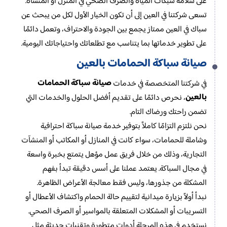
على سلامة شبكات المياه والصرف الصحي في المنزل أو المنشأة.
تسعى شركتنا في العين إلى أن تكون الخيار الأول لكل من يبحث عن
سباك في العين ممتاز يجمع بين الجودة والاحتراف، وتعمل دائمًا
على تطوير خدماتها بما يتناسب مع تطلعاتك واحتياجاتك اليومية.
صيانة سباكة الحمامات بالعين
صيانة سباكة الحمامات
في شركتنا المتخصصة في خدمات
بالعين
، نحرص دائمًا على تقديم أفضل الحلول والخدمات التي
تضمن راحتك ورضاك التام.
نحن نلتزم التزامًا كاملاً بتوفير خدمة صيانة سباكة احترافية
وشاملة للحمامات، سواء كانت في المنازل أو المكاتب أو المنشآت
التجارية، وذلك من خلال فريق عمل مؤهل يتمتع بخبرة واسعة
في مجال السباكة. يعتمد عملنا على أسس دقيقة تبدأ بفهم
المشكلة من جذورها، وليس فقط معالجة الأعراض الظاهرة.
نبدأ أولاً بزيارة ميدانية لتقييم حالة الحمام واكتشاف الأعطال أو
التسريبات أو المشكلات المتعلقة بالمواسير أو الصرف الصحي.
نستخدم في هذه المرحلة أدوات متطورة وتقنيات حديثة مثل