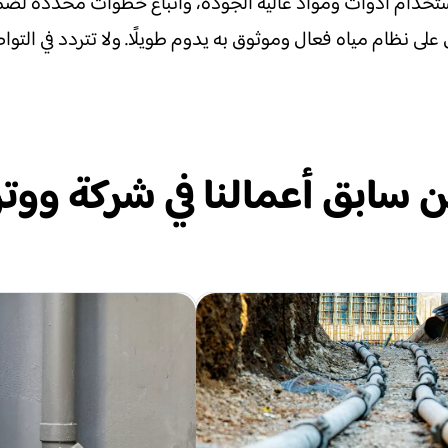
واستخدام أدوات ومواد عالية الجودة، واتباع خطوات محددة لض
لى نظام مياه فعال وموثوق به يدوم طويلًا. ولا تتردد في الت
 سابق أعمالنا في شركة ووت