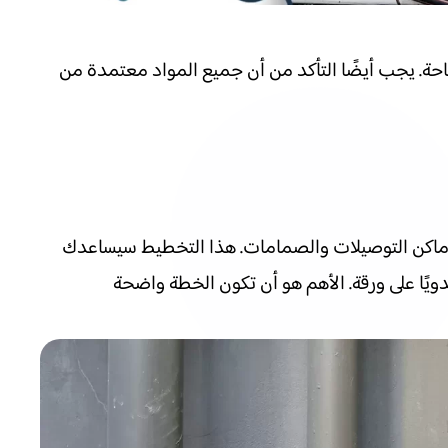
حسب التطبيق والميزانية المتاحة. يجب أيضًا التأكد من أن جميع المواد معتمدة من
يد أماكن التوصيلات والصمامات. هذا التخطيط سيساعدك
برنامج CAD بسيط لرسم الخطة أو حتى رسمها يدويًا على ورقة. الأهم هو أن تكون الخطة واضحة